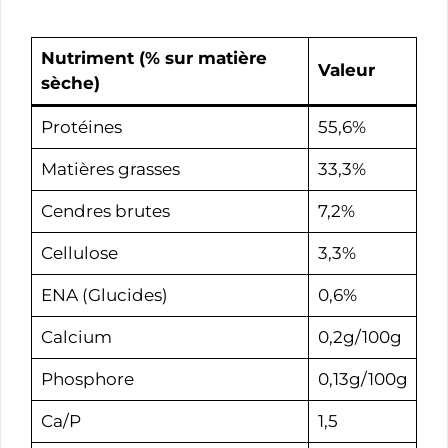
Nutriment (
% sur matière
Valeur
sèche
)
Protéines
55,6%
Matières grasses
33,3%
Cendres brutes
7,2%
Cellulose
3,3%
ENA (Glucides)
0,6%
Calcium
0,2g/100g
Phosphore
0,13g/100g
Ca/P
1,5