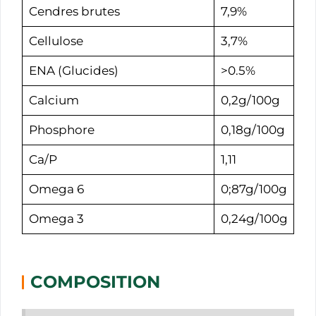
Cendres brutes
7,9%
Cellulose
3,7%
ENA (Glucides)
>0.5%
Calcium
0,2g/100g
Phosphore
0,18g/100g
Ca/P
1,11
Omega 6
0;87g/100g
Omega 3
0,24g/100g
COMPOSITION