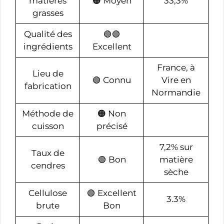
matières
🟠 Moyen
33,3%
grasses
Qualité des
🟢🟢
ingrédients
Excellent
France, à
Lieu de
🟢 Connu
Vire en
fabrication
Normandie
Méthode de
🟠 Non
cuisson
précisé
7,2% sur
Taux de
🟢 Bon
matière
cendres
sèche
Cellulose
🟢 Excellent
3.3%
brute
Bon