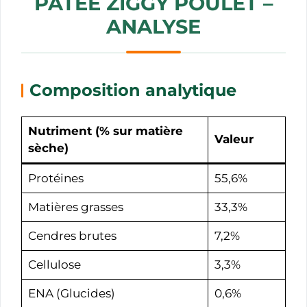
PÂTÉE ZIGGY POULET –
ANALYSE
Composition analytique
Nutriment (
% sur matière
Valeur
sèche
)
Protéines
55,6%
Matières grasses
33,3%
Cendres brutes
7,2%
Cellulose
3,3%
ENA (Glucides)
0,6%