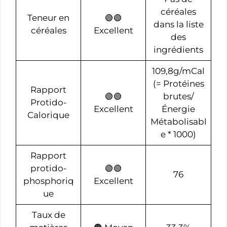
céréales
Teneur en
🟢🟢
dans la liste
céréales
Excellent
des
ingrédients
109,8g/mCal
(= Protéines
Rapport
🟢🟢
brutes/
Protido-
Excellent
Énergie
Calorique
Métabolisabl
e * 1000)
Rapport
protido-
🟢🟢
76
phosphoriq
Excellent
ue
Taux de