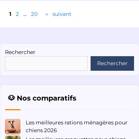
Page
Page
Page
1
2
…
20
→
suivant
Rechercher
Rechercher
🐶 Nos comparatifs
Les meilleures rations ménagères pour
chiens 2026